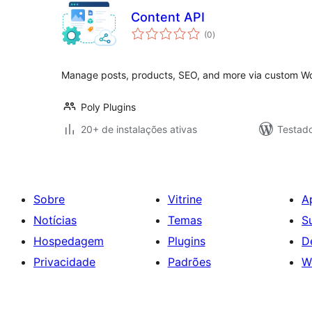
Content API
total
(0
)
de
classificações
Manage posts, products, SEO, and more via custom Wo
Poly Plugins
20+ de instalações ativas
Testad
Sobre
Vitrine
A
Notícias
Temas
S
Hospedagem
Plugins
D
Privacidade
Padrões
W