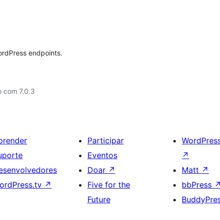
rdPress endpoints.
o com 7.0.3
prender
Participar
WordPres
uporte
Eventos
↗
esenvolvedores
Doar
↗
Matt
↗
ordPress.tv
↗
Five for the
bbPress
Future
BuddyPre