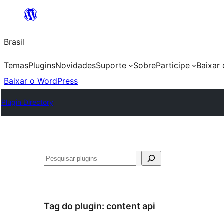
Pular
para
Brasil
o
conteúdo
Temas
Plugins
Novidades
Suporte
Sobre
Participe
Baixar
Baixar o WordPress
Plugin Directory
Pesquisar
Tag do plugin:
content api