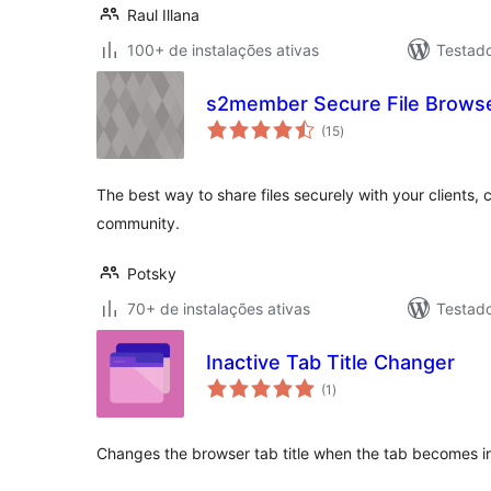
Raul Illana
100+ de instalações ativas
Testad
s2member Secure File Brows
total
(15
)
de
classificações
The best way to share files securely with your clients,
community.
Potsky
70+ de instalações ativas
Testad
Inactive Tab Title Changer
total
(1
)
de
classificações
Changes the browser tab title when the tab becomes ina