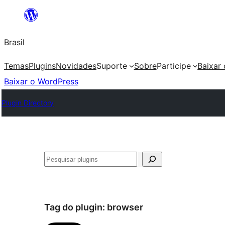
Pular
para
Brasil
o
conteúdo
Temas
Plugins
Novidades
Suporte
Sobre
Participe
Baixar
Baixar o WordPress
Plugin Directory
Pesquisar
Tag do plugin:
browser