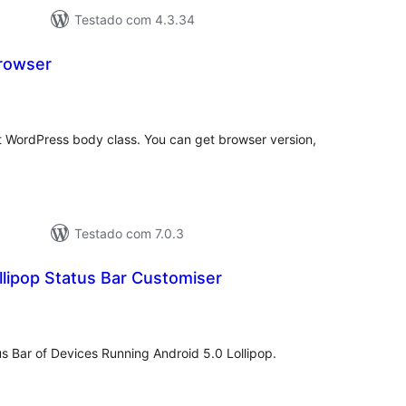
Testado com 4.3.34
rowser
tal
assificações
lt WordPress body class. You can get browser version,
Testado com 7.0.3
llipop Status Bar Customiser
tal
e
assificações
us Bar of Devices Running Android 5.0 Lollipop.