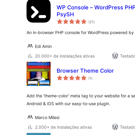
WP Console – WordPress PHP
PsySH
total
(21
)
de
classificações
An in-browser PHP console for WordPress powered by
Edi Amin
20.000+ de instalações ativas
Testad
Browser Theme Color
total
(1
)
de
classificações
Add the 'theme-color' meta tag to your website for a 
Android & iOS with our easy-to-use plugin.
Marco Milesi
2.000+ de instalações ativas
Testad