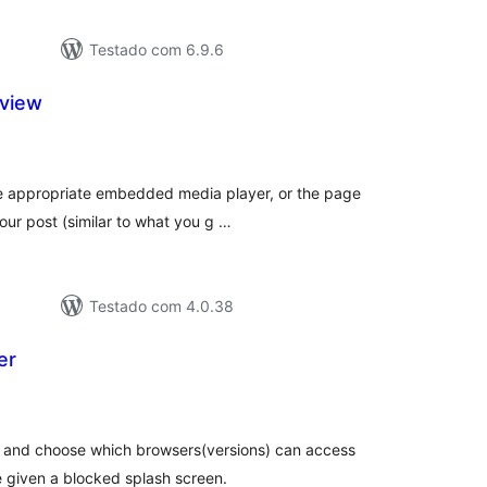
Testado com 6.9.6
eview
tal
e
assificações
he appropriate embedded media player, or the page
your post (similar to what you g …
Testado com 4.0.38
er
tal
e
assificações
k and choose which browsers(versions) can access
 given a blocked splash screen.