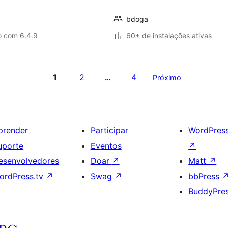
bdoga
o com 6.4.9
60+ de instalações ativas
1
2
4
…
Próximo
prender
Participar
WordPres
uporte
Eventos
↗
esenvolvedores
Doar
↗
Matt
↗
ordPress.tv
↗
Swag
↗
bbPress
BuddyPre