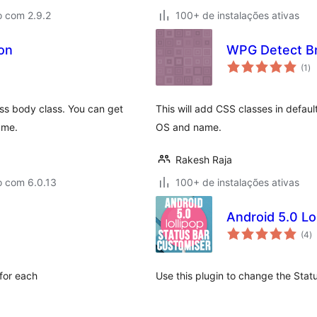
o com 2.9.2
100+ de instalações ativas
on
WPG Detect B
to
(1
)
de
cl
ess body class. You can get
This will add CSS classes in defau
ame.
OS and name.
Rakesh Raja
o com 6.0.13
100+ de instalações ativas
Android 5.0 Lo
to
(4
)
d
cl
for each
Use this plugin to change the Stat