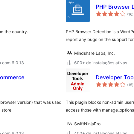
PHP Browser D
t
(16
)
d
c
on the country.
PHP Browser Detection is a WordPr
report any bugs on the support fo
Mindshare Labs, Inc.
o com 6.0.13
600+ de instalações ativas
oCommerce
Developer Too
t
(15
)
d
c
 browser version) that was used
This plugin blocks non-admin users 
store.
access those with manage_options
SwiftNinjaPro
o com 6.0.13
400+ de instalações ativas