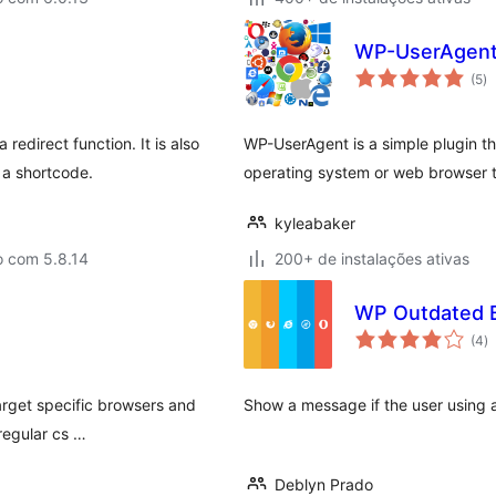
WP-UserAgen
to
(5
)
d
cl
edirect function. It is also
WP-UserAgent is a simple plugin th
 a shortcode.
operating system or web browser t
kyleabaker
o com 5.8.14
200+ de instalações ativas
WP Outdated 
to
(4
)
d
cl
arget specific browsers and
Show a message if the user using 
regular cs …
Deblyn Prado