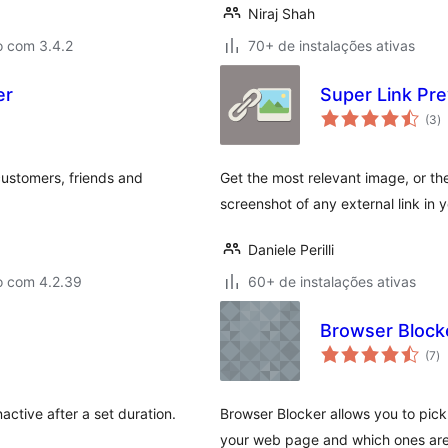
Niraj Shah
o com 3.4.2
70+ de instalações ativas
er
Super Link Pr
to
(3
)
d
cl
 customers, friends and
Get the most relevant image, or t
screenshot of any external link in 
Daniele Perilli
o com 4.2.39
60+ de instalações ativas
Browser Block
to
(7
)
d
cl
ctive after a set duration.
Browser Blocker allows you to pic
your web page and which ones are