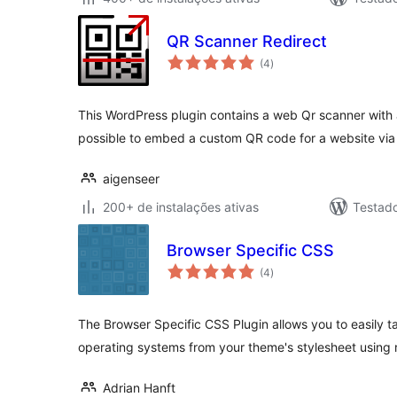
QR Scanner Redirect
total
(4
)
de
classificações
This WordPress plugin contains a web Qr scanner with a r
possible to embed a custom QR code for a website via
aigenseer
200+ de instalações ativas
Testad
Browser Specific CSS
total
(4
)
de
classificações
The Browser Specific CSS Plugin allows you to easily t
operating systems from your theme's stylesheet using 
Adrian Hanft