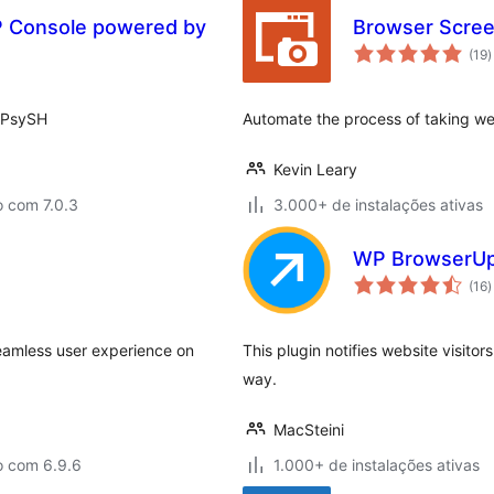
 Console powered by
Browser Scre
t
(19
)
d
c
 PsySH
Automate the process of taking we
Kevin Leary
o com 7.0.3
3.000+ de instalações ativas
WP BrowserU
t
(16
)
d
c
seamless user experience on
This plugin notifies website visito
way.
MacSteini
o com 6.9.6
1.000+ de instalações ativas