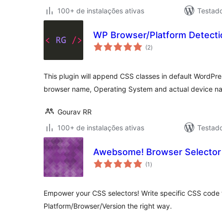
100+ de instalações ativas
Testad
WP Browser/Platform Detecti
total
(2
)
de
classificações
This plugin will append CSS classes in default WordPr
browser name, Operating System and actual device n
Gourav RR
100+ de instalações ativas
Testad
Awebsome! Browser Selector
total
(1
)
de
classificações
Empower your CSS selectors! Write specific CSS code 
Platform/Browser/Version the right way.