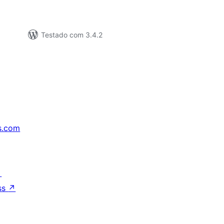
Testado com 3.4.2
s.com
↗
ss
↗