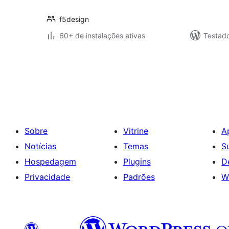
f5design
60+ de instalações ativas
Testad
Paginação
de
posts
Sobre
Vitrine
A
Notícias
Temas
S
Hospedagem
Plugins
D
Privacidade
Padrões
W