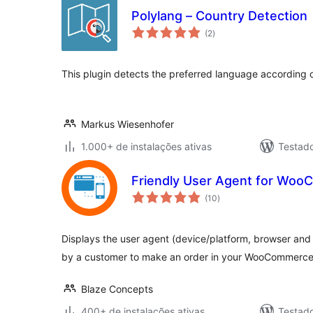
Polylang – Country Detection
total
(2
)
de
classificações
This plugin detects the preferred language according 
Markus Wiesenhofer
1.000+ de instalações ativas
Testad
Friendly User Agent for Wo
total
(10
)
de
classificações
Displays the user agent (device/platform, browser and
by a customer to make an order in your WooCommerce 
Blaze Concepts
400+ de instalações ativas
Testad