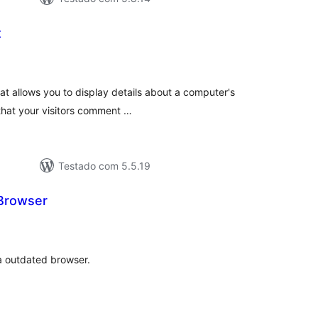
t
tal
e
assificações
at allows you to display details about a computer's
hat your visitors comment …
Testado com 5.5.19
Browser
tal
e
assificações
a outdated browser.