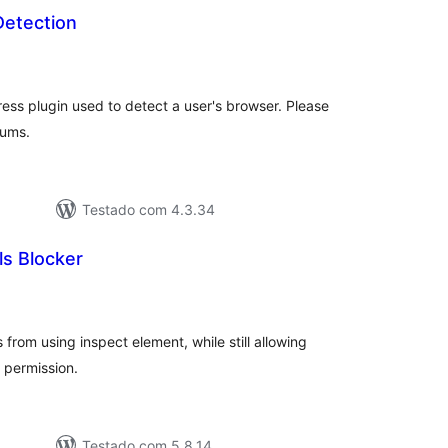
etection
otal
e
lassificações
ess plugin used to detect a user's browser. Please
rums.
Testado com 4.3.34
ls Blocker
otal
e
lassificações
from using inspect element, while still allowing
 permission.
Testado com 5.8.14