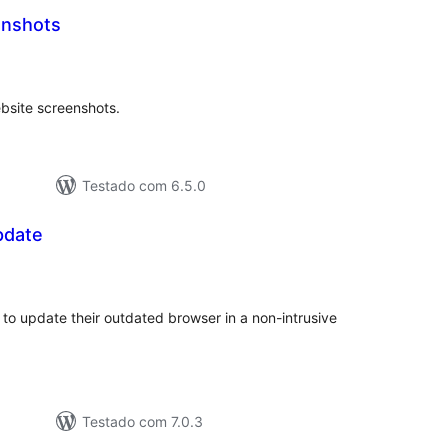
enshots
otal
e
lassificações
bsite screenshots.
Testado com 6.5.0
pdate
otal
e
lassificações
rs to update their outdated browser in a non-intrusive
Testado com 7.0.3