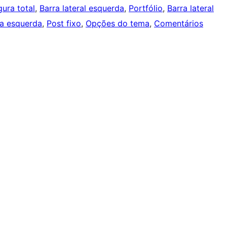
ura total
, 
Barra lateral esquerda
, 
Portfólio
, 
Barra lateral
 a esquerda
, 
Post fixo
, 
Opções do tema
, 
Comentários