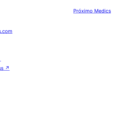
Próximo
Medics
s.com
↗
ss
↗