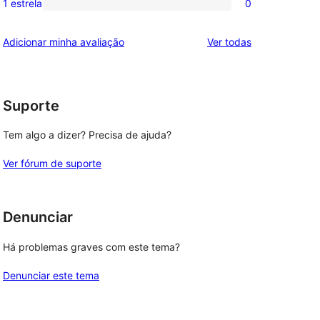
1 estrela
0
0
estrela
com
avaliação
2
avaliações
Adicionar minha avaliação
Ver todas
com
estrela
1
estrela
Suporte
Tem algo a dizer? Precisa de ajuda?
Ver fórum de suporte
Denunciar
Há problemas graves com este tema?
Denunciar este tema