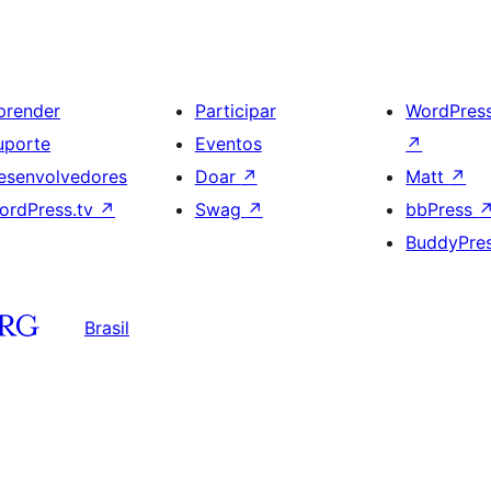
prender
Participar
WordPres
uporte
Eventos
↗
esenvolvedores
Doar
↗
Matt
↗
ordPress.tv
↗
Swag
↗
bbPress
BuddyPre
Brasil