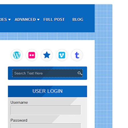
Pré-visualizar
Baixar
Versão
2.5
Última atualização
20 de dezembro de 2024
Instalações ativas
30+
Versão do WordPress
5.0
Versão do PHP
5.6
Página inicial do tema