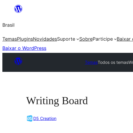
Pular
para
Brasil
o
conteúdo
Temas
Plugins
Novidades
Suporte
Sobre
Participe
Baixar
Baixar o WordPress
Temas
Todos os temas
Wr
Writing Board
D5 Creation