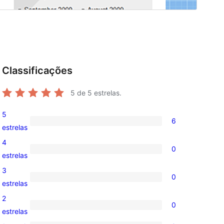
Classificações
5
de 5 estrelas.
5
6
6
estrelas
avaliações
4
0
com
0
estrelas
5
avaliação
3
0
estrelas
com
0
estrelas
4
avaliação
2
0
estrela
com
0
estrelas
3
avaliação