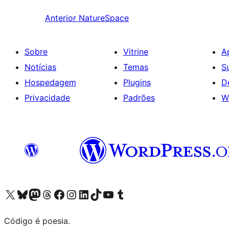
Anterior
NatureSpace
Sobre
Vitrine
A
Notícias
Temas
S
Hospedagem
Plugins
D
Privacidade
Padrões
W
Acessar nossa conta do X (antigo Twitter)
Acessar nossa conta do Bluesky
Acessar nossa conta do Mastodon
Acessar nossa conta do Threads
Acessar nossa página do Facebook
Acessar nossa conta do Instagram
Acessar nossa conta do LinkedIn
Acessar nossa conta do TikTok
Acessar nosso canal do YouTube
Acessar nossa conta no Tumblr
Código é poesia.