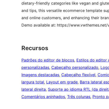
dietary-friendly categories like vegan and glu
and tips, this versatile ecommerce template sup
and online customers, and enhancing their bran
Demo available at: https://www.vwthemes.net
Recursos
Padrões do editor de blocos
, 
Estilos do editor
personalizadas
, 
Cabeçalho personalizado
, 
Logo
Imagens destacadas
, 
Cabeçalho flexível
, 
Comid
largura total
, 
Layout em grade
, 
Barra lateral e
lateral direita
, 
Suporte ao idioma RTL (da direi
Comentários aninhados
, 
Três colunas
, 
Pronto p