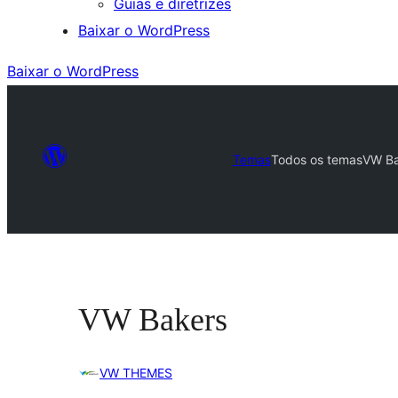
Guias e diretrizes
Baixar o WordPress
Baixar o WordPress
Temas
Todos os temas
VW Ba
VW Bakers
VW THEMES