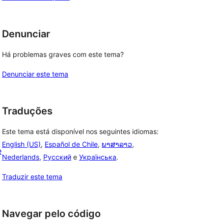
Denunciar
Há problemas graves com este tema?
Denunciar este tema
Traduções
Este tema está disponível nos seguintes idiomas:
English (US)
,
Español de Chile
,
ພາສາລາວ
,
e
Nederlands
,
Русский
e
Українська
.
Traduzir este tema
Navegar pelo código