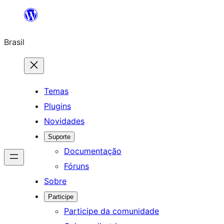
Pular
para
Brasil
o
conteúdo
Temas
Plugins
Novidades
Suporte
Documentação
Fóruns
Sobre
Participe
Participe da comunidade