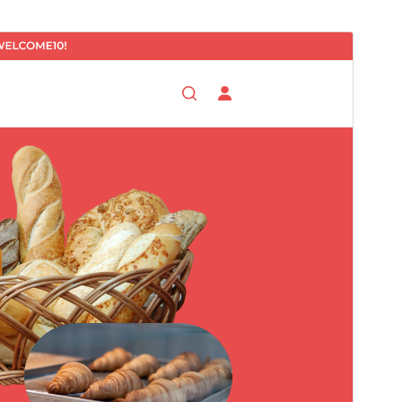
Tema comercial
Este tema é gratuito, mas oferece atualizações
comerciais pagas ou suporte adicional.
Ver suporte
Pré-visualizar
Baixar
Versão
0.5.5
Última atualização
4 de agosto de 2026
Instalações ativas
300+
Versão do WordPress
5.0
Versão do PHP
7.2
Página inicial do tema