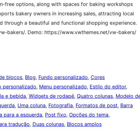
ten-free options, along with spaces for baking workshops
ports bakery owners in increasing sales, attracting local
d through a beautiful and functional shopping experience.
/vw-bakers/. Demo: https://www.vwthemes.net/vw-bakers/
 de blocos
, 
Blog
, 
Fundo personalizado
, 
Cores
 personalizado
, 
Menu personalizado
, 
Estilo do editor
, 
a e bebida
, 
Widgets de rodapé
, 
Quatro colunas
, 
Modelo d
squerda
, 
Uma coluna
, 
Fotografia
, 
Formatos de post
, 
Barra
ta para a esquerda
, 
Post fixo
, 
Opções do tema
, 
ara tradução
, 
Duas colunas
, 
Blocos amplos