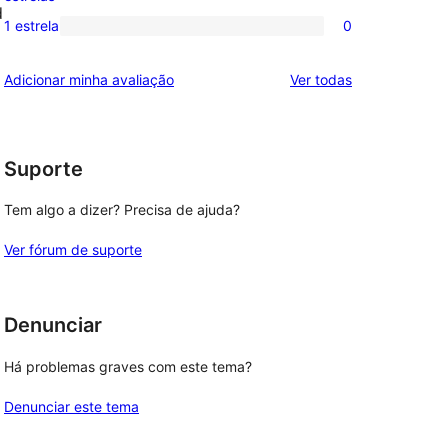
d
3
avaliação
1 estrela
0
0
estrela
com
avaliação
2
avaliações
Adicionar minha avaliação
Ver todas
com
estrela
1
estrela
Suporte
Tem algo a dizer? Precisa de ajuda?
Ver fórum de suporte
Denunciar
Há problemas graves com este tema?
Denunciar este tema