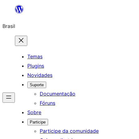
Pular
para
Brasil
o
conteúdo
Temas
Plugins
Novidades
Suporte
Documentação
Fóruns
Sobre
Participe
Participe da comunidade