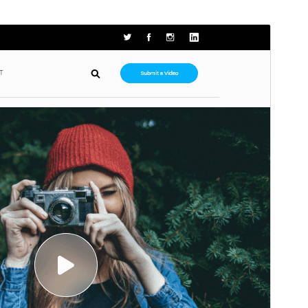
Pré-visualizar
Baixar
Versão
1.0.6
Última atualização
15 de julho de 2026
Instalações ativas
100+
Versão do PHP
7.2
Página inicial do tema