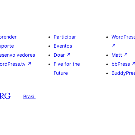
prender
Participar
WordPres
uporte
Eventos
↗
esenvolvedores
Doar
↗
Matt
↗
ordPress.tv
↗
Five for the
bbPress
Future
BuddyPre
Brasil