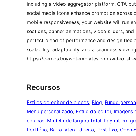
including a video aggregator platform. CTA butt
social media icons enhance promotion across po
mobile responsiveness, your website will run sm
sections, banner animations, video sliders, and
perfect blend of performance and design flexibi
scalability, adaptability, and a seamless viewi
https://demos.buywptemplates.com/video-stre
Recursos
Estilos do editor de blocos
, 
Blog
, 
Fundo person
Menu personalizado
, 
Estilo do editor
, 
Imagens 
colunas
, 
Modelo de largura total
, 
Layout em gr
Portfólio
, 
Barra lateral direita
, 
Post fixo
, 
Opçõe