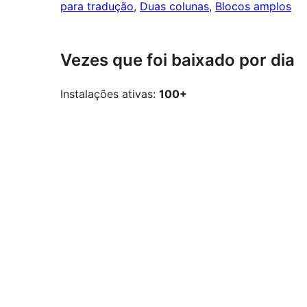
para tradução
, 
Duas colunas
, 
Blocos amplos
Vezes que foi baixado por dia
Instalações ativas:
100+