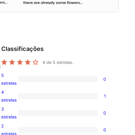
Classificações
4
de 5 estrelas.
d
5
0
0
estrelas
avaliação
4
1
com
1
estrelas
5
avaliação
3
0
estrela
com
0
estrelas
4
avaliação
2
0
estrela
com
0
estrelas