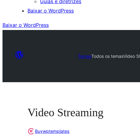
Guias e diretrizes
Baixar o WordPress
Baixar o WordPress
Temas
Todos os temas
Video S
Video Streaming
Buywptemplates