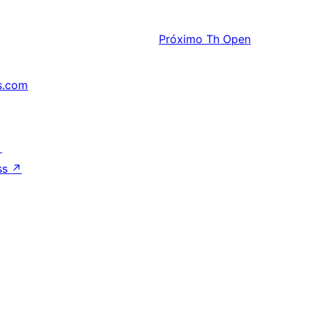
Próximo
Th Open
s.com
↗
ss
↗