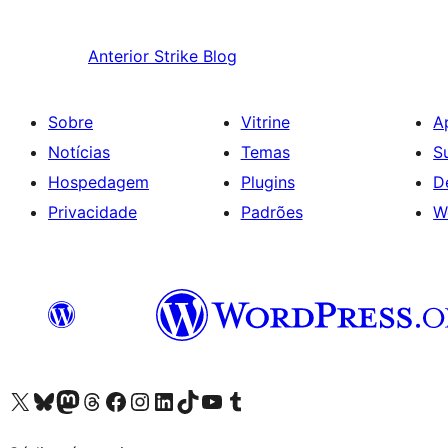
Anterior
Strike Blog
Sobre
Vitrine
A
Notícias
Temas
S
Hospedagem
Plugins
D
Privacidade
Padrões
W
Acessar nossa conta do X (antigo Twitter)
Acessar nossa conta do Bluesky
Acessar nossa conta do Mastodon
Acessar nossa conta do Threads
Acessar nossa página do Facebook
Acessar nossa conta do Instagram
Acessar nossa conta do LinkedIn
Acessar nossa conta do TikTok
Acessar nosso canal do YouTube
Acessar nossa conta no Tumblr