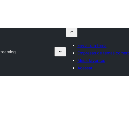
Enviar um tema
treaming
Empresas de temas comerc
Meus favoritos
Acessar