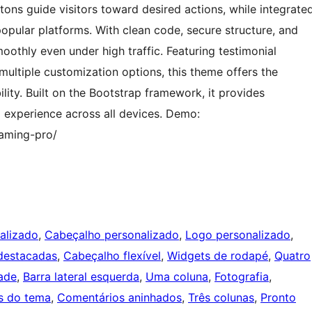
ons guide visitors toward desired actions, while integrate
pular platforms. With clean code, secure structure, and
oothly even under high traffic. Featuring testimonial
 multiple customization options, this theme offers the
lity. Built on the Bootstrap framework, it provides
ng experience across all devices. Demo:
aming-pro/
alizado
, 
Cabeçalho personalizado
, 
Logo personalizado
, 
destacadas
, 
Cabeçalho flexível
, 
Widgets de rodapé
, 
Quatro
ade
, 
Barra lateral esquerda
, 
Uma coluna
, 
Fotografia
, 
s do tema
, 
Comentários aninhados
, 
Três colunas
, 
Pronto