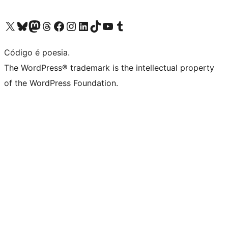
Acessar nossa conta do X (antigo Twitter)
Acessar nossa conta do Bluesky
Acessar nossa conta do Mastodon
Acessar nossa conta do Threads
Acessar nossa página do Facebook
Acessar nossa conta do Instagram
Acessar nossa conta do LinkedIn
Acessar nossa conta do TikTok
Acessar nosso canal do YouTube
Acessar nossa conta no Tumblr
Código é poesia.
The WordPress® trademark is the intellectual property
of the WordPress Foundation.