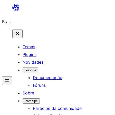
Pular
para
Brasil
o
conteúdo
Temas
Plugins
Novidades
Suporte
Documentação
Fóruns
Sobre
Participe
Participe da comunidade