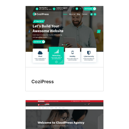
Duas
colunas
CoziPress