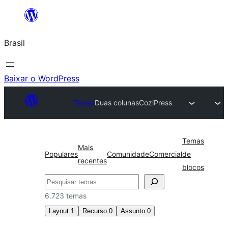
Pular
para
Brasil
o
conteúdo
Baixar o WordPress
Temas
Duas colunas
CoziPress
Temas
Mais
Populares
Comunidade
Comercial
de
recentes
blocos
Pesquisar
6.723 temas
Layout
1
Recurso
0
Assunto
0