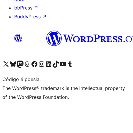
bbPress
↗
BuddyPress
↗
Acessar nossa conta do X (antigo Twitter)
Acessar nossa conta do Bluesky
Acessar nossa conta do Mastodon
Acessar nossa conta do Threads
Acessar nossa página do Facebook
Acessar nossa conta do Instagram
Acessar nossa conta do LinkedIn
Acessar nossa conta do TikTok
Acessar nosso canal do YouTube
Acessar nossa conta no Tumblr
Código é poesia.
The WordPress® trademark is the intellectual property
of the WordPress Foundation.