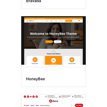
Bravada
HoneyBee