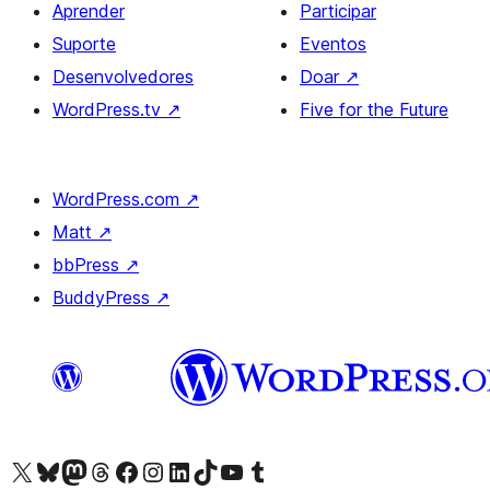
Aprender
Participar
Suporte
Eventos
Desenvolvedores
Doar
↗
WordPress.tv
↗
Five for the Future
WordPress.com
↗
Matt
↗
bbPress
↗
BuddyPress
↗
Acessar nossa conta do X (antigo Twitter)
Acessar nossa conta do Bluesky
Acessar nossa conta do Mastodon
Acessar nossa conta do Threads
Acessar nossa página do Facebook
Acessar nossa conta do Instagram
Acessar nossa conta do LinkedIn
Acessar nossa conta do TikTok
Acessar nosso canal do YouTube
Acessar nossa conta no Tumblr