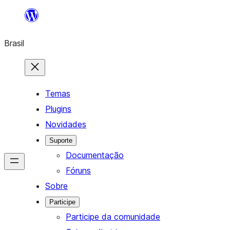
Pular
para
Brasil
o
conteúdo
Temas
Plugins
Novidades
Suporte
Documentação
Fóruns
Sobre
Participe
Participe da comunidade