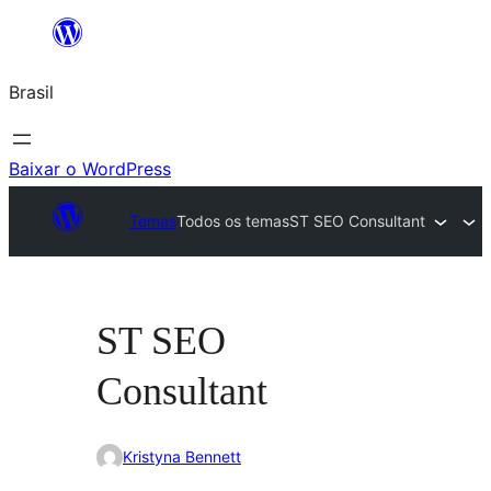
Pular
para
Brasil
o
conteúdo
Baixar o WordPress
Temas
Todos os temas
ST SEO Consultant
ST SEO
Consultant
Kristyna Bennett