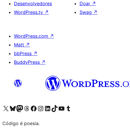
Desenvolvedores
Doar
↗
WordPress.tv
↗
Swag
↗
WordPress.com
↗
Matt
↗
bbPress
↗
BuddyPress
↗
Acessar nossa conta do X (antigo Twitter)
Acessar nossa conta do Bluesky
Acessar nossa conta do Mastodon
Acessar nossa conta do Threads
Acessar nossa página do Facebook
Acessar nossa conta do Instagram
Acessar nossa conta do LinkedIn
Acessar nossa conta do TikTok
Acessar nosso canal do YouTube
Acessar nossa conta no Tumblr
Código é poesia.