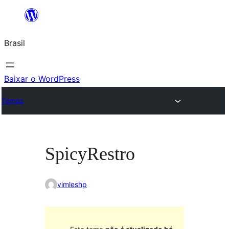
Pular
para
Brasil
o
conteúdo
Baixar o WordPress
Temas
SpicyRestro
vimleshp