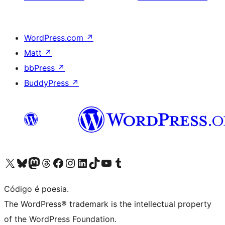
WordPress.com
↗
Matt
↗
bbPress
↗
BuddyPress
↗
Acessar nossa conta do X (antigo Twitter)
Acessar nossa conta do Bluesky
Acessar nossa conta do Mastodon
Acessar nossa conta do Threads
Acessar nossa página do Facebook
Acessar nossa conta do Instagram
Acessar nossa conta do LinkedIn
Acessar nossa conta do TikTok
Acessar nosso canal do YouTube
Acessar nossa conta no Tumblr
Código é poesia.
The WordPress® trademark is the intellectual property
of the WordPress Foundation.