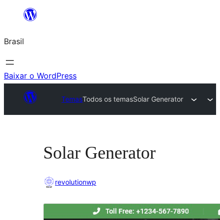
Pular
para
Brasil
o
conteúdo
Baixar o WordPress
Temas
Todos os temas
Solar Generator
Solar Generator
revolutionwp