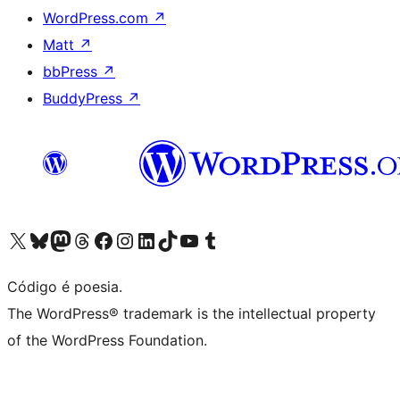
WordPress.com
↗
Matt
↗
bbPress
↗
BuddyPress
↗
Acessar nossa conta do X (antigo Twitter)
Acessar nossa conta do Bluesky
Acessar nossa conta do Mastodon
Acessar nossa conta do Threads
Acessar nossa página do Facebook
Acessar nossa conta do Instagram
Acessar nossa conta do LinkedIn
Acessar nossa conta do TikTok
Acessar nosso canal do YouTube
Acessar nossa conta no Tumblr
Código é poesia.
The WordPress® trademark is the intellectual property
of the WordPress Foundation.