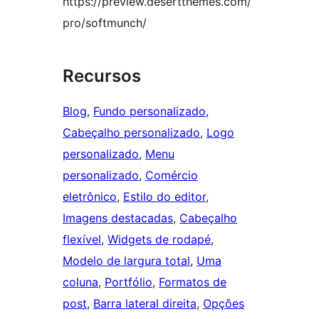
https://preview.desertthemes.com/
pro/softmunch/
Recursos
Blog
, 
Fundo personalizado
, 
Cabeçalho personalizado
, 
Logo
personalizado
, 
Menu
personalizado
, 
Comércio
eletrônico
, 
Estilo do editor
, 
Imagens destacadas
, 
Cabeçalho
flexível
, 
Widgets de rodapé
, 
Modelo de largura total
, 
Uma
coluna
, 
Portfólio
, 
Formatos de
post
, 
Barra lateral direita
, 
Opções