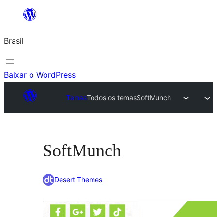
Pular
para
Brasil
o
conteúdo
Baixar o WordPress
Temas
Todos os temas
SoftMunch
SoftMunch
Desert Themes