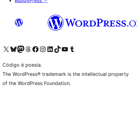
BuddyPress
↗
Acessar nossa conta do X (antigo Twitter)
Acessar nossa conta do Bluesky
Acessar nossa conta do Mastodon
Acessar nossa conta do Threads
Acessar nossa página do Facebook
Acessar nossa conta do Instagram
Acessar nossa conta do LinkedIn
Acessar nossa conta do TikTok
Acessar nosso canal do YouTube
Acessar nossa conta no Tumblr
Código é poesia.
The WordPress® trademark is the intellectual property
of the WordPress Foundation.