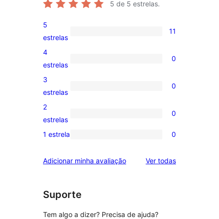
5
de 5 estrelas.
5
11
11
estrelas
avaliações
4
0
com
0
estrelas
5
avaliação
3
0
estrelas
com
0
estrelas
4
avaliação
2
0
estrela
com
0
estrelas
3
avaliação
1 estrela
0
0
estrela
com
avaliação
2
avaliações
Adicionar minha avaliação
Ver todas
com
estrela
1
estrela
Suporte
Tem algo a dizer? Precisa de ajuda?