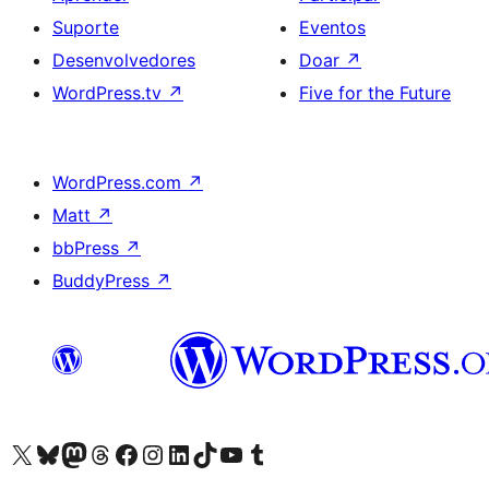
Suporte
Eventos
Desenvolvedores
Doar
↗
WordPress.tv
↗
Five for the Future
WordPress.com
↗
Matt
↗
bbPress
↗
BuddyPress
↗
Acessar nossa conta do X (antigo Twitter)
Acessar nossa conta do Bluesky
Acessar nossa conta do Mastodon
Acessar nossa conta do Threads
Acessar nossa página do Facebook
Acessar nossa conta do Instagram
Acessar nossa conta do LinkedIn
Acessar nossa conta do TikTok
Acessar nosso canal do YouTube
Acessar nossa conta no Tumblr