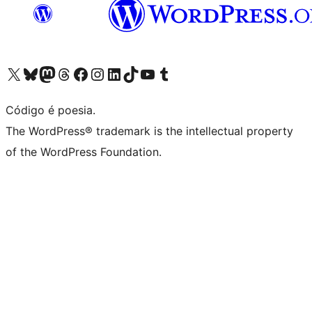
Acessar nossa conta do X (antigo Twitter)
Acessar nossa conta do Bluesky
Acessar nossa conta do Mastodon
Acessar nossa conta do Threads
Acessar nossa página do Facebook
Acessar nossa conta do Instagram
Acessar nossa conta do LinkedIn
Acessar nossa conta do TikTok
Acessar nosso canal do YouTube
Acessar nossa conta no Tumblr
Código é poesia.
The WordPress® trademark is the intellectual property
of the WordPress Foundation.