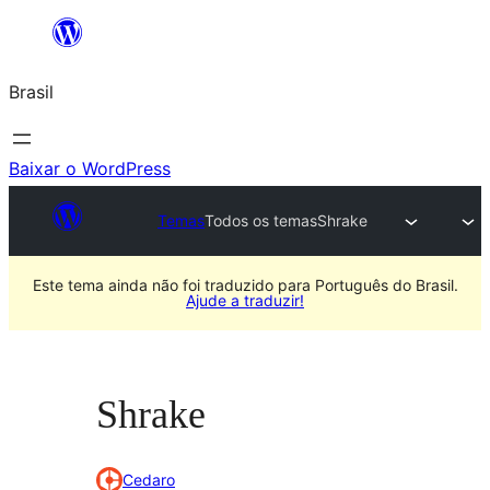
Pular
para
Brasil
o
conteúdo
Baixar o WordPress
Temas
Todos os temas
Shrake
Este tema ainda não foi traduzido para Português do Brasil.
Ajude a traduzir!
Shrake
Cedaro