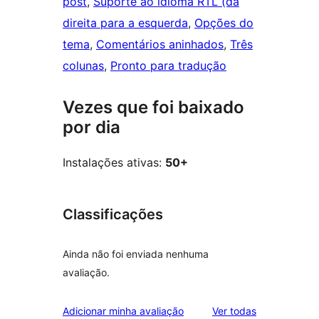
post
, 
Suporte ao idioma RTL (da
direita para a esquerda
, 
Opções do
tema
, 
Comentários aninhados
, 
Três
colunas
, 
Pronto para tradução
Vezes que foi baixado
por dia
Instalações ativas:
50+
Classificações
Ainda não foi enviada nenhuma
avaliação.
avaliações
Adicionar minha avaliação
Ver todas