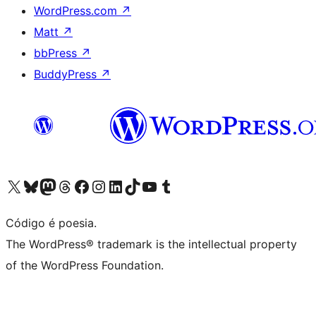
WordPress.com
↗
Matt
↗
bbPress
↗
BuddyPress
↗
Acessar nossa conta do X (antigo Twitter)
Acessar nossa conta do Bluesky
Acessar nossa conta do Mastodon
Acessar nossa conta do Threads
Acessar nossa página do Facebook
Acessar nossa conta do Instagram
Acessar nossa conta do LinkedIn
Acessar nossa conta do TikTok
Acessar nosso canal do YouTube
Acessar nossa conta no Tumblr
Código é poesia.
The WordPress® trademark is the intellectual property
of the WordPress Foundation.