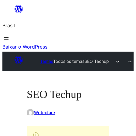
Pular
para
Brasil
o
conteúdo
Baixar o WordPress
Temas
Todos os temas
SEO Techup
SEO Techup
Wptexture