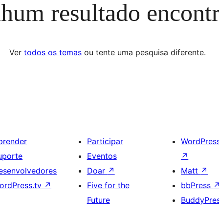
hum resultado encont
Ver
todos os temas
ou tente uma pesquisa diferente.
prender
Participar
WordPres
uporte
Eventos
↗
esenvolvedores
Doar
↗
Matt
↗
ordPress.tv
↗
Five for the
bbPress
Future
BuddyPre