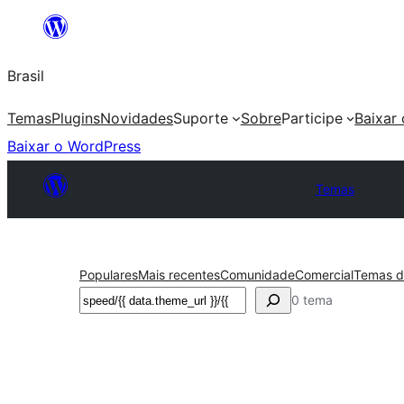
Pular
para
Brasil
o
conteúdo
Temas
Plugins
Novidades
Suporte
Sobre
Participe
Baixar
Baixar o WordPress
Temas
Populares
Mais recentes
Comunidade
Comercial
Temas d
Pesquisar
0 tema