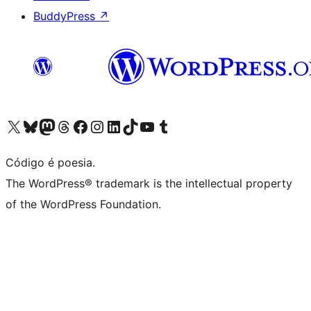
BuddyPress
↗
Acessar nossa conta do X (antigo Twitter)
Acessar nossa conta do Bluesky
Acessar nossa conta do Mastodon
Acessar nossa conta do Threads
Acessar nossa página do Facebook
Acessar nossa conta do Instagram
Acessar nossa conta do LinkedIn
Acessar nossa conta do TikTok
Acessar nosso canal do YouTube
Acessar nossa conta no Tumblr
Código é poesia.
The WordPress® trademark is the intellectual property
of the WordPress Foundation.