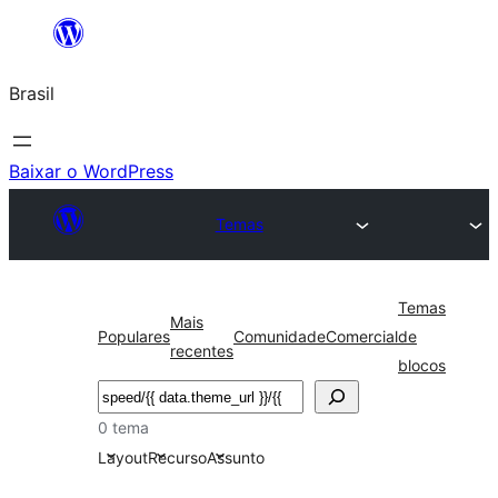
Pular
para
Brasil
o
conteúdo
Baixar o WordPress
Temas
Temas
Mais
Populares
Comunidade
Comercial
de
recentes
blocos
Pesquisar
0 tema
Layout
Recurso
Assunto