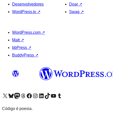
Desenvolvedores
Doar
↗
WordPress.tv
↗
Swag
↗
WordPress.com
↗
Matt
↗
bbPress
↗
BuddyPress
↗
Acessar nossa conta do X (antigo Twitter)
Acessar nossa conta do Bluesky
Acessar nossa conta do Mastodon
Acessar nossa conta do Threads
Acessar nossa página do Facebook
Acessar nossa conta do Instagram
Acessar nossa conta do LinkedIn
Acessar nossa conta do TikTok
Acessar nosso canal do YouTube
Acessar nossa conta no Tumblr
Código é poesia.