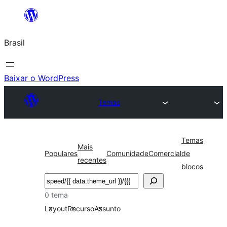
Pular
para
Brasil
o
conteúdo
Baixar o WordPress
Temas
Temas
Mais
Populares
Comunidade
Comercial
de
recentes
blocos
Pesquisar
0 tema
Layout
Recurso
Assunto