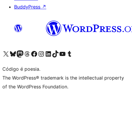
BuddyPress
↗
Acessar nossa conta do X (antigo Twitter)
Acessar nossa conta do Bluesky
Acessar nossa conta do Mastodon
Acessar nossa conta do Threads
Acessar nossa página do Facebook
Acessar nossa conta do Instagram
Acessar nossa conta do LinkedIn
Acessar nossa conta do TikTok
Acessar nosso canal do YouTube
Acessar nossa conta no Tumblr
Código é poesia.
The WordPress® trademark is the intellectual property
of the WordPress Foundation.