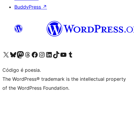
BuddyPress
↗
Acessar nossa conta do X (antigo Twitter)
Acessar nossa conta do Bluesky
Acessar nossa conta do Mastodon
Acessar nossa conta do Threads
Acessar nossa página do Facebook
Acessar nossa conta do Instagram
Acessar nossa conta do LinkedIn
Acessar nossa conta do TikTok
Acessar nosso canal do YouTube
Acessar nossa conta no Tumblr
Código é poesia.
The WordPress® trademark is the intellectual property
of the WordPress Foundation.