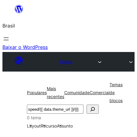
Pular
para
Brasil
o
conteúdo
Baixar o WordPress
Temas
Temas
Mais
Populares
Comunidade
Comercial
de
recentes
blocos
Pesquisar
0 tema
Layout
Recurso
Assunto