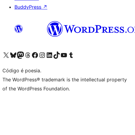
BuddyPress
↗
Acessar nossa conta do X (antigo Twitter)
Acessar nossa conta do Bluesky
Acessar nossa conta do Mastodon
Acessar nossa conta do Threads
Acessar nossa página do Facebook
Acessar nossa conta do Instagram
Acessar nossa conta do LinkedIn
Acessar nossa conta do TikTok
Acessar nosso canal do YouTube
Acessar nossa conta no Tumblr
Código é poesia.
The WordPress® trademark is the intellectual property
of the WordPress Foundation.