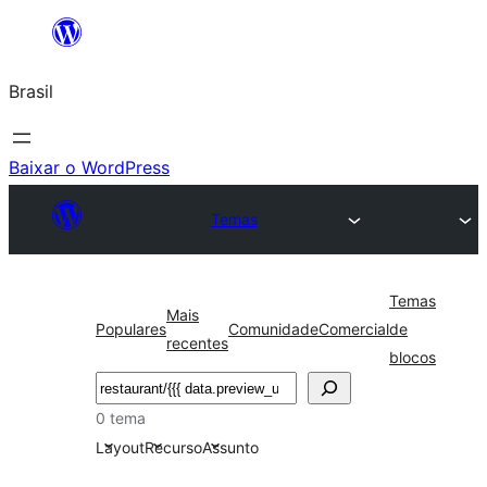
Pular
para
Brasil
o
conteúdo
Baixar o WordPress
Temas
Temas
Mais
Populares
Comunidade
Comercial
de
recentes
blocos
Pesquisar
0 tema
Layout
Recurso
Assunto