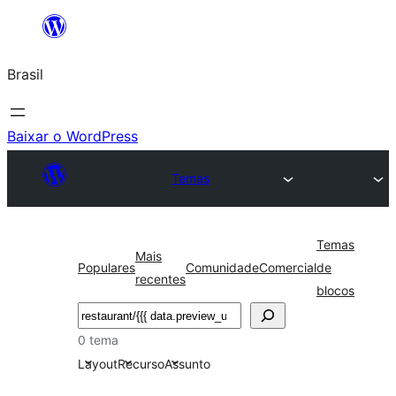
Pular
para
Brasil
o
conteúdo
Baixar o WordPress
Temas
Temas
Mais
Populares
Comunidade
Comercial
de
recentes
blocos
Pesquisar
0 tema
Layout
Recurso
Assunto