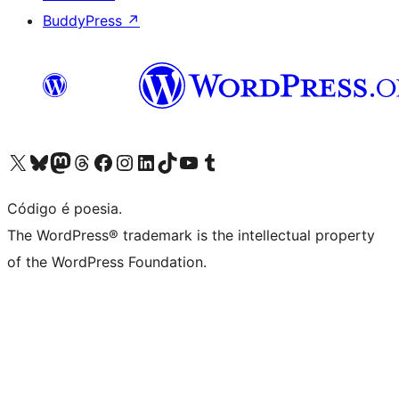
BuddyPress
↗
Acessar nossa conta do X (antigo Twitter)
Acessar nossa conta do Bluesky
Acessar nossa conta do Mastodon
Acessar nossa conta do Threads
Acessar nossa página do Facebook
Acessar nossa conta do Instagram
Acessar nossa conta do LinkedIn
Acessar nossa conta do TikTok
Acessar nosso canal do YouTube
Acessar nossa conta no Tumblr
Código é poesia.
The WordPress® trademark is the intellectual property
of the WordPress Foundation.