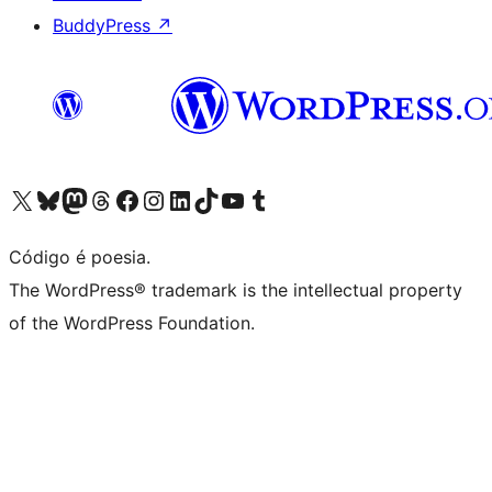
BuddyPress
↗
Acessar nossa conta do X (antigo Twitter)
Acessar nossa conta do Bluesky
Acessar nossa conta do Mastodon
Acessar nossa conta do Threads
Acessar nossa página do Facebook
Acessar nossa conta do Instagram
Acessar nossa conta do LinkedIn
Acessar nossa conta do TikTok
Acessar nosso canal do YouTube
Acessar nossa conta no Tumblr
Código é poesia.
The WordPress® trademark is the intellectual property
of the WordPress Foundation.