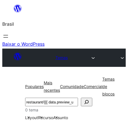
Pular
para
Brasil
o
conteúdo
Baixar o WordPress
Temas
Temas
Mais
Populares
Comunidade
Comercial
de
recentes
blocos
Pesquisar
0 tema
Layout
Recurso
Assunto