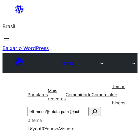
Pular
para
Brasil
o
conteúdo
Baixar o WordPress
Temas
Temas
Mais
Populares
Comunidade
Comercial
de
recentes
blocos
Pesquisar
0 tema
Layout
Recurso
Assunto