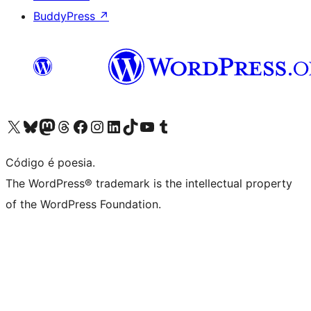
BuddyPress
↗
Acessar nossa conta do X (antigo Twitter)
Acessar nossa conta do Bluesky
Acessar nossa conta do Mastodon
Acessar nossa conta do Threads
Acessar nossa página do Facebook
Acessar nossa conta do Instagram
Acessar nossa conta do LinkedIn
Acessar nossa conta do TikTok
Acessar nosso canal do YouTube
Acessar nossa conta no Tumblr
Código é poesia.
The WordPress® trademark is the intellectual property
of the WordPress Foundation.