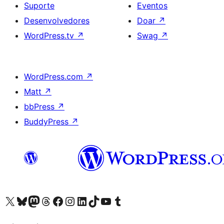
Suporte
Eventos
Desenvolvedores
Doar
↗
WordPress.tv
↗
Swag
↗
WordPress.com
↗
Matt
↗
bbPress
↗
BuddyPress
↗
Acessar nossa conta do X (antigo Twitter)
Acessar nossa conta do Bluesky
Acessar nossa conta do Mastodon
Acessar nossa conta do Threads
Acessar nossa página do Facebook
Acessar nossa conta do Instagram
Acessar nossa conta do LinkedIn
Acessar nossa conta do TikTok
Acessar nosso canal do YouTube
Acessar nossa conta no Tumblr