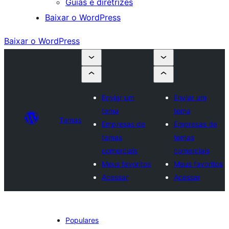
Guias e diretrizes
Baixar o WordPress
Baixar o WordPress
Enviar um
Enviar um
tema
tema
Temas
Empresas de
Empresas de
temas
temas
comerciais
comerciais
Meus favoritos
Meus favoritos
Acessar
Acessar
Populares