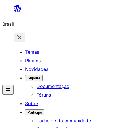
Pular
para
Brasil
o
conteúdo
Temas
Plugins
Novidades
Suporte
Documentação
Fóruns
Sobre
Participe
Participe da comunidade