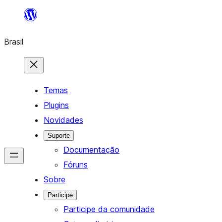
Pular
para
Brasil
o
conteúdo
Temas
Plugins
Novidades
Suporte
Documentação
Fóruns
Sobre
Participe
Participe da comunidade