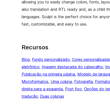
allowing you to easily change colors, fonts, layou
also translation and RTL ready and, as a child 
languages. Sculpt is the perfect choice for anyon
fast, customizable, and easy to use.
Recursos
Blog
, 
Fundo personalizado
, 
Cores personalizada
eletrônico
, 
Imagem destacada do cabeçalho
, 
Im
Publicação na primeira página
, 
Modelo de largura
Microformatos
, 
Uma coluna
, 
Fotografia
, 
Formato
direita para a esquerda
, 
Post fixo
, 
Opções do t
tradução
, 
Duas colunas