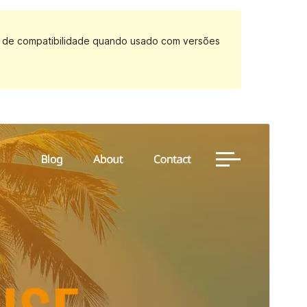
as de compatibilidade quando usado com versões
Pré-visualizar
Baixar
Este é um tema descendente (filho) de
Bravada
.
Versão
1.0.0
Última atualização
15 de maio de 2023
Instalações ativas
300+
Versão do PHP
5.6
Página inicial do tema