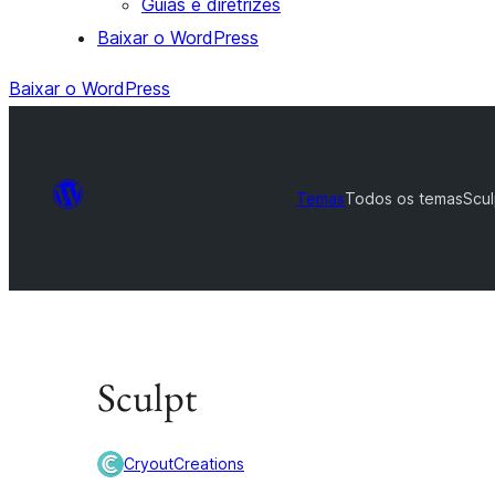
Guias e diretrizes
Baixar o WordPress
Baixar o WordPress
Temas
Todos os temas
Scul
Sculpt
CryoutCreations