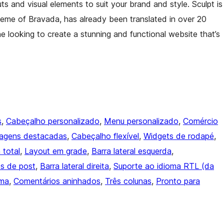
ts and visual elements to suit your brand and style. Sculpt is
theme of Bravada, has already been translated in over 20
e looking to create a stunning and functional website that’s
s
, 
Cabeçalho personalizado
, 
Menu personalizado
, 
Comércio
agens destacadas
, 
Cabeçalho flexível
, 
Widgets de rodapé
, 
 total
, 
Layout em grade
, 
Barra lateral esquerda
, 
s de post
, 
Barra lateral direita
, 
Suporte ao idioma RTL (da
ema
, 
Comentários aninhados
, 
Três colunas
, 
Pronto para