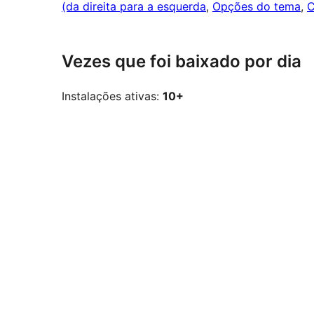
(da direita para a esquerda
, 
Opções do tema
, 
C
Vezes que foi baixado por dia
Instalações ativas:
10+