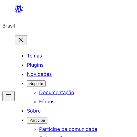
Pular
para
Brasil
o
conteúdo
Temas
Plugins
Novidades
Suporte
Documentação
Fóruns
Sobre
Participe
Participe da comunidade