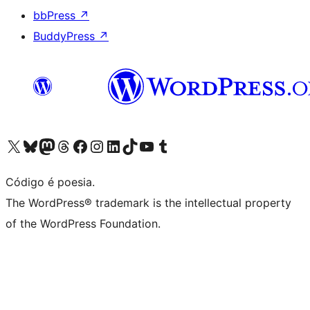
bbPress
↗
BuddyPress
↗
Acessar nossa conta do X (antigo Twitter)
Acessar nossa conta do Bluesky
Acessar nossa conta do Mastodon
Acessar nossa conta do Threads
Acessar nossa página do Facebook
Acessar nossa conta do Instagram
Acessar nossa conta do LinkedIn
Acessar nossa conta do TikTok
Acessar nosso canal do YouTube
Acessar nossa conta no Tumblr
Código é poesia.
The WordPress® trademark is the intellectual property
of the WordPress Foundation.