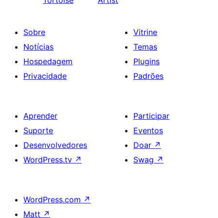
Tortoise
Artist
Sobre
Vitrine
Notícias
Temas
Hospedagem
Plugins
Privacidade
Padrões
Aprender
Participar
Suporte
Eventos
Desenvolvedores
Doar
↗
WordPress.tv
↗
Swag
↗
WordPress.com
↗
Matt
↗