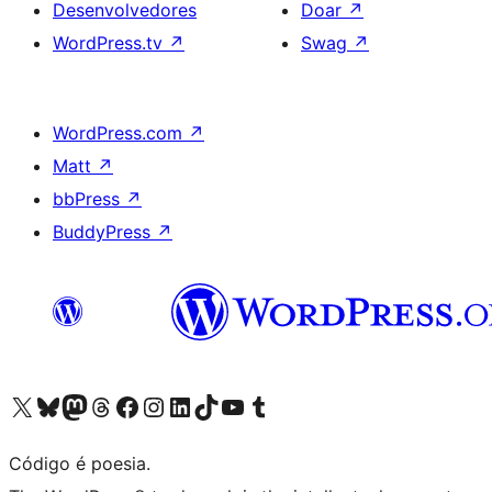
Desenvolvedores
Doar
↗
WordPress.tv
↗
Swag
↗
WordPress.com
↗
Matt
↗
bbPress
↗
BuddyPress
↗
Acessar nossa conta do X (antigo Twitter)
Acessar nossa conta do Bluesky
Acessar nossa conta do Mastodon
Acessar nossa conta do Threads
Acessar nossa página do Facebook
Acessar nossa conta do Instagram
Acessar nossa conta do LinkedIn
Acessar nossa conta do TikTok
Acessar nosso canal do YouTube
Acessar nossa conta no Tumblr
Código é poesia.