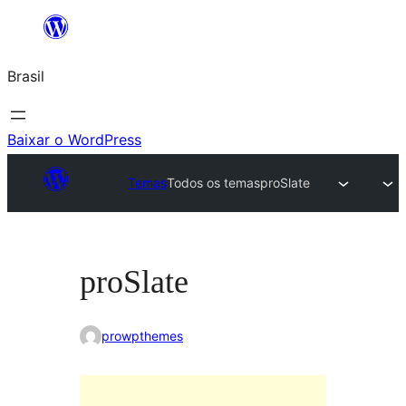
Pular
para
Brasil
o
conteúdo
Baixar o WordPress
Temas
Todos os temas
proSlate
proSlate
prowpthemes