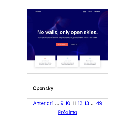
Opensky
Anterior
1
…
9
10
11
12
13
…
49
Próximo