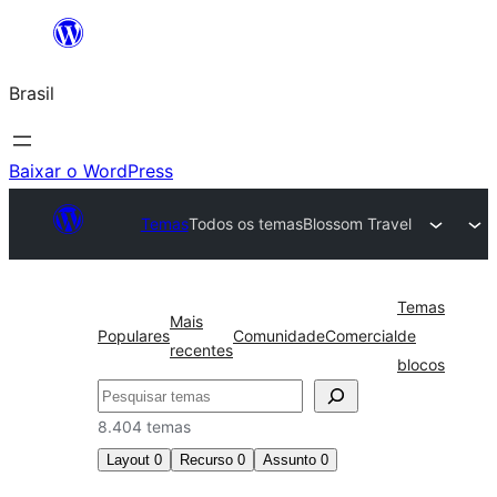
Pular
para
Brasil
o
conteúdo
Baixar o WordPress
Temas
Todos os temas
Blossom Travel
Temas
Mais
Populares
Comunidade
Comercial
de
recentes
blocos
Pesquisar
8.404 temas
Layout
0
Recurso
0
Assunto
0