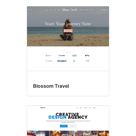
Todos
os
temas
Blossom Travel