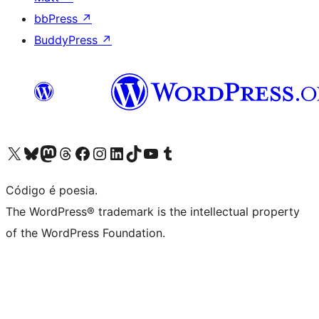
bbPress
↗
BuddyPress
↗
Acessar nossa conta do X (antigo Twitter)
Acessar nossa conta do Bluesky
Acessar nossa conta do Mastodon
Acessar nossa conta do Threads
Acessar nossa página do Facebook
Acessar nossa conta do Instagram
Acessar nossa conta do LinkedIn
Acessar nossa conta do TikTok
Acessar nosso canal do YouTube
Acessar nossa conta no Tumblr
Código é poesia.
The WordPress® trademark is the intellectual property
of the WordPress Foundation.