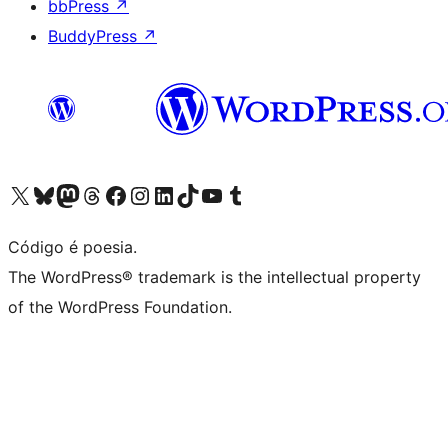
bbPress
↗
BuddyPress
↗
Acessar nossa conta do X (antigo Twitter)
Acessar nossa conta do Bluesky
Acessar nossa conta do Mastodon
Acessar nossa conta do Threads
Acessar nossa página do Facebook
Acessar nossa conta do Instagram
Acessar nossa conta do LinkedIn
Acessar nossa conta do TikTok
Acessar nosso canal do YouTube
Acessar nossa conta no Tumblr
Código é poesia.
The WordPress® trademark is the intellectual property
of the WordPress Foundation.