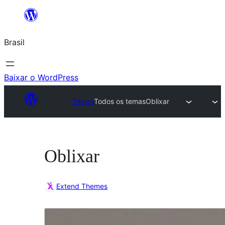
Pular
para
Brasil
o
conteúdo
Baixar o WordPress
Temas
Todos os temas
Oblixar
Oblixar
Extend Themes