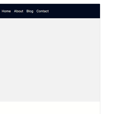
Pré-visualizar
Baixar
Versão
1.0.1
Última atualização
15 de janeiro de 2025
Instalações ativas
30+
Versão do WordPress
6.0
Versão do PHP
7.4
Página inicial do tema