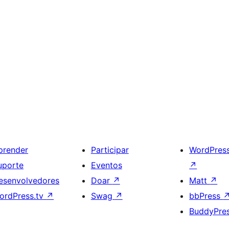
prender
Participar
WordPres
uporte
Eventos
↗
esenvolvedores
Doar
↗
Matt
↗
ordPress.tv
↗
Swag
↗
bbPress
BuddyPre