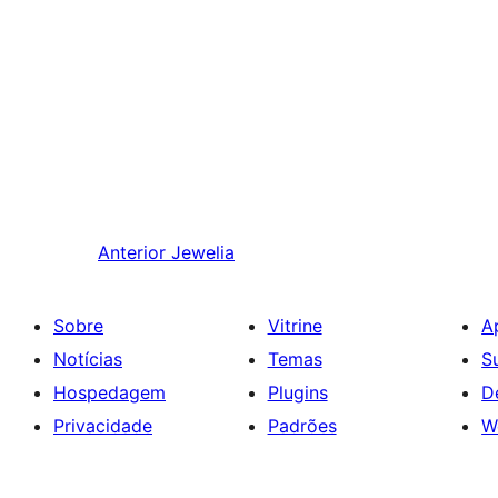
Anterior
Jewelia
Sobre
Vitrine
A
Notícias
Temas
S
Hospedagem
Plugins
D
Privacidade
Padrões
W