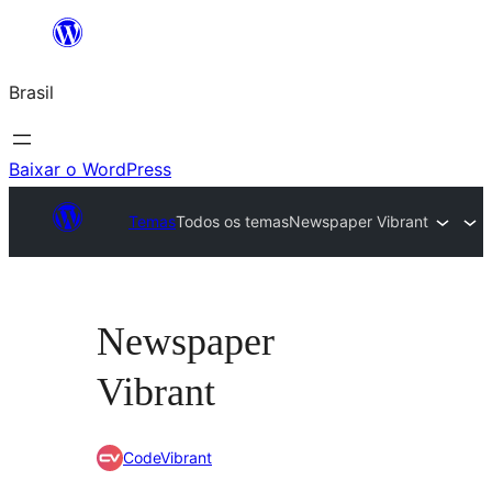
Pular
para
Brasil
o
conteúdo
Baixar o WordPress
Temas
Todos os temas
Newspaper Vibrant
Newspaper
Vibrant
CodeVibrant