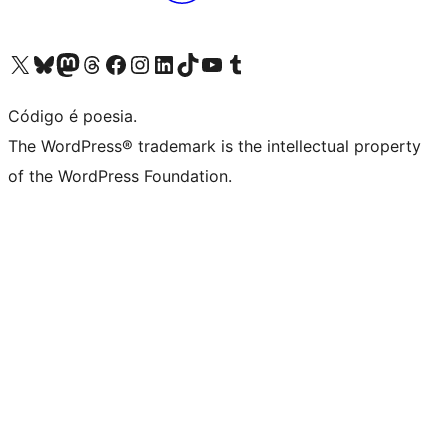
Acessar nossa conta do X (antigo Twitter)
Acessar nossa conta do Bluesky
Acessar nossa conta do Mastodon
Acessar nossa conta do Threads
Acessar nossa página do Facebook
Acessar nossa conta do Instagram
Acessar nossa conta do LinkedIn
Acessar nossa conta do TikTok
Acessar nosso canal do YouTube
Acessar nossa conta no Tumblr
Código é poesia.
The WordPress® trademark is the intellectual property
of the WordPress Foundation.