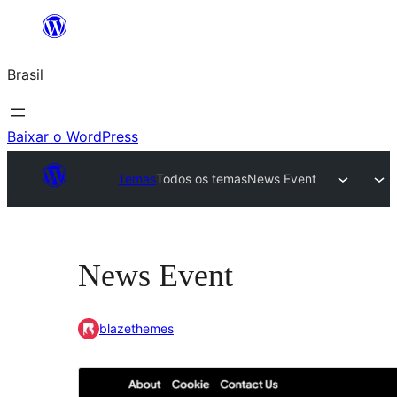
Pular
para
Brasil
o
conteúdo
Baixar o WordPress
Temas
Todos os temas
News Event
News Event
blazethemes