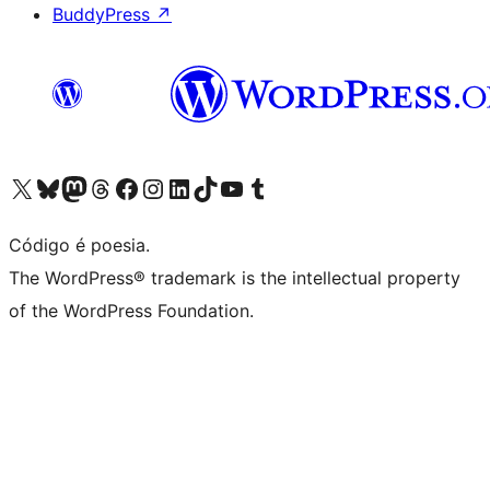
BuddyPress
↗
Acessar nossa conta do X (antigo Twitter)
Acessar nossa conta do Bluesky
Acessar nossa conta do Mastodon
Acessar nossa conta do Threads
Acessar nossa página do Facebook
Acessar nossa conta do Instagram
Acessar nossa conta do LinkedIn
Acessar nossa conta do TikTok
Acessar nosso canal do YouTube
Acessar nossa conta no Tumblr
Código é poesia.
The WordPress® trademark is the intellectual property
of the WordPress Foundation.