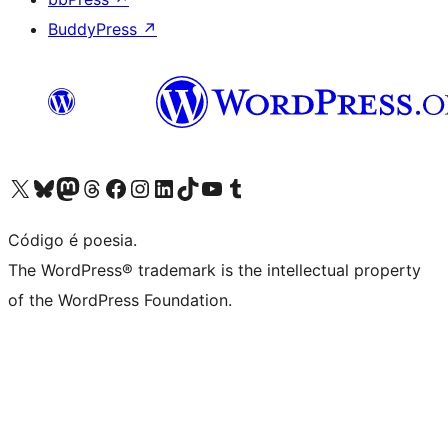
BuddyPress
↗
Acessar nossa conta do X (antigo Twitter)
Acessar nossa conta do Bluesky
Acessar nossa conta do Mastodon
Acessar nossa conta do Threads
Acessar nossa página do Facebook
Acessar nossa conta do Instagram
Acessar nossa conta do LinkedIn
Acessar nossa conta do TikTok
Acessar nosso canal do YouTube
Acessar nossa conta no Tumblr
Código é poesia.
The WordPress® trademark is the intellectual property
of the WordPress Foundation.