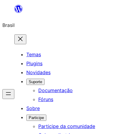
Pular
para
Brasil
o
conteúdo
Temas
Plugins
Novidades
Suporte
Documentação
Fóruns
Sobre
Participe
Participe da comunidade