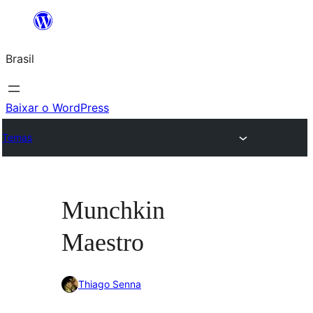
Pular
para
Brasil
o
conteúdo
Baixar o WordPress
Temas
Munchkin
Maestro
Thiago Senna