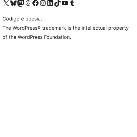
Acessar nossa conta do X (antigo Twitter)
Acessar nossa conta do Bluesky
Acessar nossa conta do Mastodon
Acessar nossa conta do Threads
Acessar nossa página do Facebook
Acessar nossa conta do Instagram
Acessar nossa conta do LinkedIn
Acessar nossa conta do TikTok
Acessar nosso canal do YouTube
Acessar nossa conta no Tumblr
Código é poesia.
The WordPress® trademark is the intellectual property
of the WordPress Foundation.