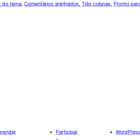
 do tema
, 
Comentários aninhados
, 
Três colunas
, 
Pronto par
prender
Participar
WordPres