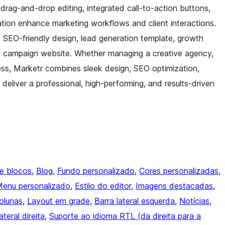
 drag-and-drop editing, integrated call-to-action buttons,
ation enhance marketing workflows and client interactions.
 SEO-friendly design, lead generation template, growth
PC campaign website. Whether managing a creative agency,
ess, Marketr combines sleek design, SEO optimization,
 deliver a professional, high-performing, and results-driven
de blocos
, 
Blog
, 
Fundo personalizado
, 
Cores personalizadas
, 
enu personalizado
, 
Estilo do editor
, 
Imagens destacadas
, 
olunas
, 
Layout em grade
, 
Barra lateral esquerda
, 
Notícias
, 
ateral direita
, 
Suporte ao idioma RTL (da direita para a