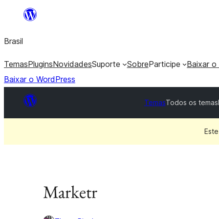
Pular
para
Brasil
o
conteúdo
Temas
Plugins
Novidades
Suporte
Sobre
Participe
Baixar o
Baixar o WordPress
Temas
Todos os temas
Este
Marketr