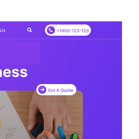
Pré-visualizar
Baixar
Versão
1.2.7
Última atualização
16 de julho de 2026
Instalações ativas
Menos de 10
Versão do PHP
5.6
Página inicial do tema