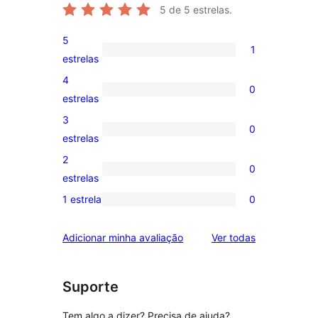
5
de 5 estrelas.
5
1
1
estrelas
avaliação
4
0
com
0
estrelas
5
avaliação
3
0
estrela
com
0
estrelas
4
avaliação
2
0
estrela
com
0
estrelas
3
avaliação
1 estrela
0
0
estrela
com
avaliação
2
avaliações
Adicionar minha avaliação
Ver todas
com
estrela
1
estrela
Suporte
Tem algo a dizer? Precisa de ajuda?