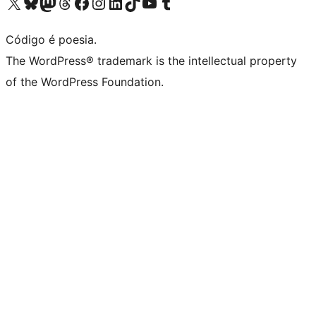
Acessar nossa conta do X (antigo Twitter)
Acessar nossa conta do Bluesky
Acessar nossa conta do Mastodon
Acessar nossa conta do Threads
Acessar nossa página do Facebook
Acessar nossa conta do Instagram
Acessar nossa conta do LinkedIn
Acessar nossa conta do TikTok
Acessar nosso canal do YouTube
Acessar nossa conta no Tumblr
Código é poesia.
The WordPress® trademark is the intellectual property
of the WordPress Foundation.