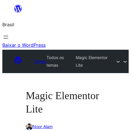
Pular
para
Brasil
o
conteúdo
Baixar o WordPress
Todos os
Magic Elementor
Temas
temas
Lite
Magic Elementor
Lite
Noor Alam