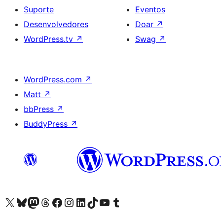
Suporte
Eventos
Desenvolvedores
Doar
↗
WordPress.tv
↗
Swag
↗
WordPress.com
↗
Matt
↗
bbPress
↗
BuddyPress
↗
Acessar nossa conta do X (antigo Twitter)
Acessar nossa conta do Bluesky
Acessar nossa conta do Mastodon
Acessar nossa conta do Threads
Acessar nossa página do Facebook
Acessar nossa conta do Instagram
Acessar nossa conta do LinkedIn
Acessar nossa conta do TikTok
Acessar nosso canal do YouTube
Acessar nossa conta no Tumblr