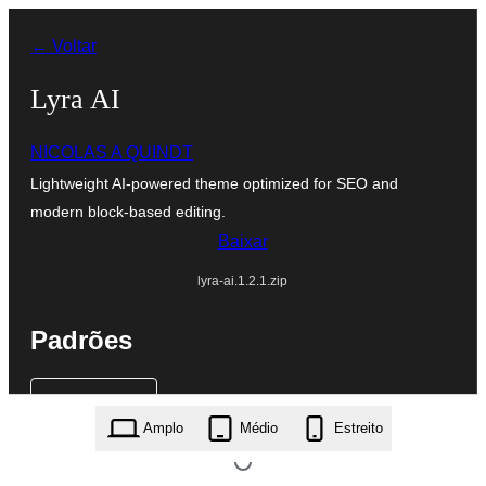
Pular
← Voltar
para
o
Lyra AI
conteúdo
NICOLAS A QUINDT
Lightweight AI-powered theme optimized for SEO and
modern block-based editing.
Baixar
lyra-ai.1.2.1.zip
Padrões
Amplo
Médio
Estreito