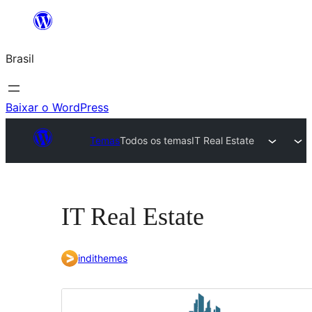
Pular
para
Brasil
o
conteúdo
Baixar o WordPress
Temas
Todos os temas
IT Real Estate
IT Real Estate
indithemes