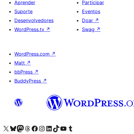
Aprender
Participar
Suporte
Eventos
Desenvolvedores
Doar
↗
WordPress.tv
↗
Swag
↗
WordPress.com
↗
Matt
↗
bbPress
↗
BuddyPress
↗
Acessar nossa conta do X (antigo Twitter)
Acessar nossa conta do Bluesky
Acessar nossa conta do Mastodon
Acessar nossa conta do Threads
Acessar nossa página do Facebook
Acessar nossa conta do Instagram
Acessar nossa conta do LinkedIn
Acessar nossa conta do TikTok
Acessar nosso canal do YouTube
Acessar nossa conta no Tumblr