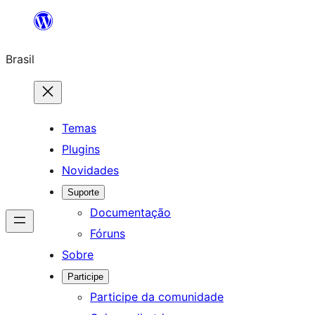
Pular
para
Brasil
o
conteúdo
Temas
Plugins
Novidades
Suporte
Documentação
Fóruns
Sobre
Participe
Participe da comunidade