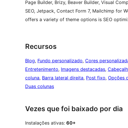
Page Builder, Brizy, Beaver Builder, Visual Co
SEO, Jetpack, Contact Form 7, Mailchimp for 
offers a variety of theme options is SEO opti
Recursos
Blog
, 
Fundo personalizado
, 
Cores personalizad
Entretenimento
, 
Imagens destacadas
, 
Cabeçalho
coluna
, 
Barra lateral direita
, 
Post fixo
, 
Opções 
Duas colunas
Vezes que foi baixado por dia
Instalações ativas:
60+