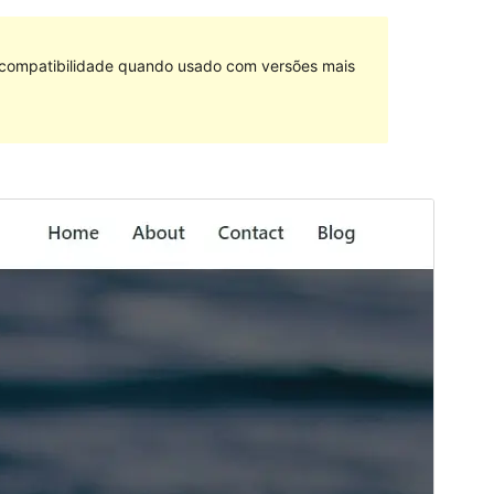
e compatibilidade quando usado com versões mais
Pré-visualizar
Baixar
Versão
1.0.4
Última atualização
28 de outubro de 2022
Instalações ativas
60+
Versão do WordPress
5.2
Versão do PHP
5.6