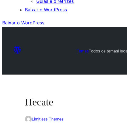
Guias e diretrizes
Baixar o WordPress
Baixar o WordPress
Temas
Todos os temas
Heca
Hecate
Limitless Themes