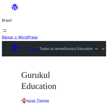
Pular
para
Brasil
o
conteúdo
Baixar o WordPress
Temas
Todos os temas
Gurukul Education
Gurukul
Education
luzuk Themes