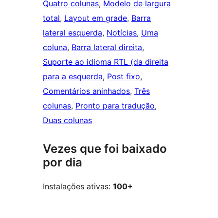
Quatro colunas
, 
Modelo de largura
total
, 
Layout em grade
, 
Barra
lateral esquerda
, 
Notícias
, 
Uma
coluna
, 
Barra lateral direita
, 
Suporte ao idioma RTL (da direita
para a esquerda
, 
Post fixo
, 
Comentários aninhados
, 
Três
colunas
, 
Pronto para tradução
, 
Duas colunas
Vezes que foi baixado
por dia
Instalações ativas:
100+