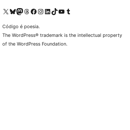
Acessar nossa conta do X (antigo Twitter)
Acessar nossa conta do Bluesky
Acessar nossa conta do Mastodon
Acessar nossa conta do Threads
Acessar nossa página do Facebook
Acessar nossa conta do Instagram
Acessar nossa conta do LinkedIn
Acessar nossa conta do TikTok
Acessar nosso canal do YouTube
Acessar nossa conta no Tumblr
Código é poesia.
The WordPress® trademark is the intellectual property
of the WordPress Foundation.