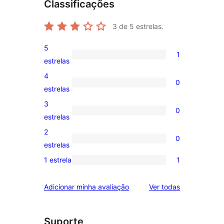
Classificações
3
de 5 estrelas.
5
1
1
estrelas
avaliação
4
0
com
0
estrelas
5
avaliação
3
0
estrela
com
0
estrelas
4
avaliação
2
0
estrela
com
0
estrelas
3
avaliação
1 estrela
1
1
estrela
com
avaliação
2
avaliações
Adicionar minha avaliação
Ver todas
com
estrela
1
estrela
Suporte