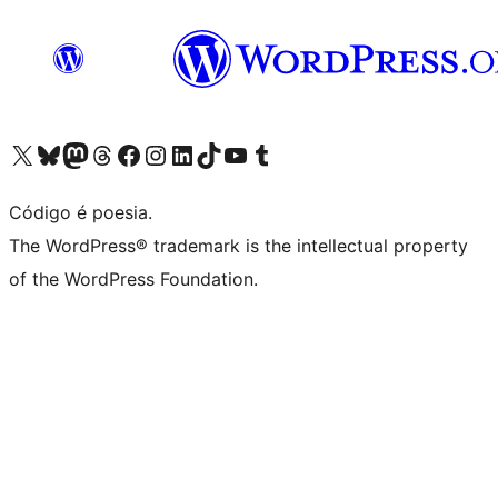
Acessar nossa conta do X (antigo Twitter)
Acessar nossa conta do Bluesky
Acessar nossa conta do Mastodon
Acessar nossa conta do Threads
Acessar nossa página do Facebook
Acessar nossa conta do Instagram
Acessar nossa conta do LinkedIn
Acessar nossa conta do TikTok
Acessar nosso canal do YouTube
Acessar nossa conta no Tumblr
Código é poesia.
The WordPress® trademark is the intellectual property
of the WordPress Foundation.