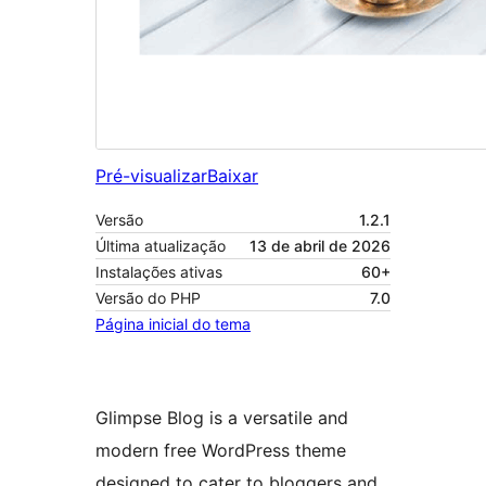
Pré-visualizar
Baixar
Versão
1.2.1
Última atualização
13 de abril de 2026
Instalações ativas
60+
Versão do PHP
7.0
Página inicial do tema
Glimpse Blog is a versatile and
modern free WordPress theme
designed to cater to bloggers and