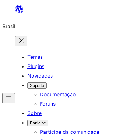
Pular
para
Brasil
o
conteúdo
Temas
Plugins
Novidades
Suporte
Documentação
Fóruns
Sobre
Participe
Participe da comunidade