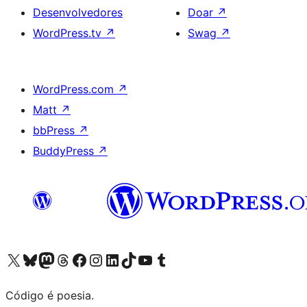
Desenvolvedores
Doar
↗
WordPress.tv
↗
Swag
↗
WordPress.com
↗
Matt
↗
bbPress
↗
BuddyPress
↗
Acessar nossa conta do X (antigo Twitter)
Acessar nossa conta do Bluesky
Acessar nossa conta do Mastodon
Acessar nossa conta do Threads
Acessar nossa página do Facebook
Acessar nossa conta do Instagram
Acessar nossa conta do LinkedIn
Acessar nossa conta do TikTok
Acessar nosso canal do YouTube
Acessar nossa conta no Tumblr
Código é poesia.