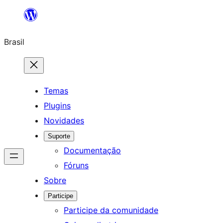
Pular
para
Brasil
o
conteúdo
Temas
Plugins
Novidades
Suporte
Documentação
Fóruns
Sobre
Participe
Participe da comunidade