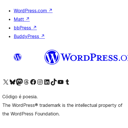
WordPress.com
↗
Matt
↗
bbPress
↗
BuddyPress
↗
Acessar nossa conta do X (antigo Twitter)
Acessar nossa conta do Bluesky
Acessar nossa conta do Mastodon
Acessar nossa conta do Threads
Acessar nossa página do Facebook
Acessar nossa conta do Instagram
Acessar nossa conta do LinkedIn
Acessar nossa conta do TikTok
Acessar nosso canal do YouTube
Acessar nossa conta no Tumblr
Código é poesia.
The WordPress® trademark is the intellectual property of
the WordPress Foundation.