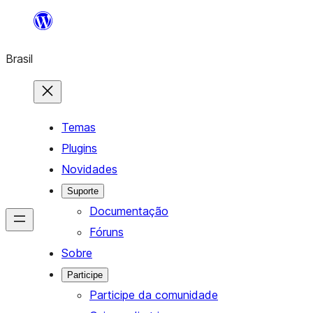
Pular
para
Brasil
o
conteúdo
Temas
Plugins
Novidades
Suporte
Documentação
Fóruns
Sobre
Participe
Participe da comunidade