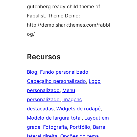
gutenberg ready child theme of
Fabulist. Theme Demo:
http://demo.sharkthemes.com/fabbl
og/
Recursos
Blog
, 
Fundo personalizado
, 
Cabeçalho personalizado
, 
Logo
personalizado
, 
Menu
personalizado
, 
Imagens
destacadas
, 
Widgets de rodapé
, 
Modelo de largura total
, 
Layout em
grade
, 
Fotografia
, 
Portfólio
, 
Barra
lateral direita
, 
Opções do tema
, 