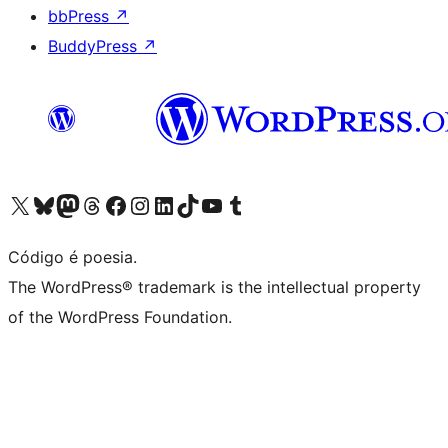
bbPress
↗
BuddyPress
↗
Acessar nossa conta do X (antigo Twitter)
Acessar nossa conta do Bluesky
Acessar nossa conta do Mastodon
Acessar nossa conta do Threads
Acessar nossa página do Facebook
Acessar nossa conta do Instagram
Acessar nossa conta do LinkedIn
Acessar nossa conta do TikTok
Acessar nosso canal do YouTube
Acessar nossa conta no Tumblr
Código é poesia.
The WordPress® trademark is the intellectual property
of the WordPress Foundation.