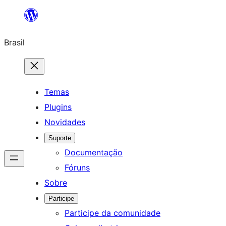
Pular
para
Brasil
o
conteúdo
Temas
Plugins
Novidades
Suporte
Documentação
Fóruns
Sobre
Participe
Participe da comunidade