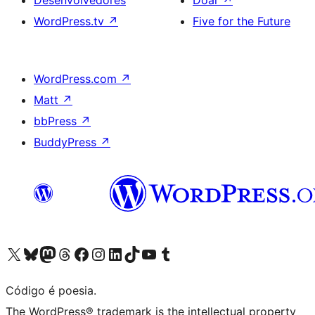
Desenvolvedores
Doar
↗
WordPress.tv
↗
Five for the Future
WordPress.com
↗
Matt
↗
bbPress
↗
BuddyPress
↗
Acessar nossa conta do X (antigo Twitter)
Acessar nossa conta do Bluesky
Acessar nossa conta do Mastodon
Acessar nossa conta do Threads
Acessar nossa página do Facebook
Acessar nossa conta do Instagram
Acessar nossa conta do LinkedIn
Acessar nossa conta do TikTok
Acessar nosso canal do YouTube
Acessar nossa conta no Tumblr
Código é poesia.
The WordPress® trademark is the intellectual property