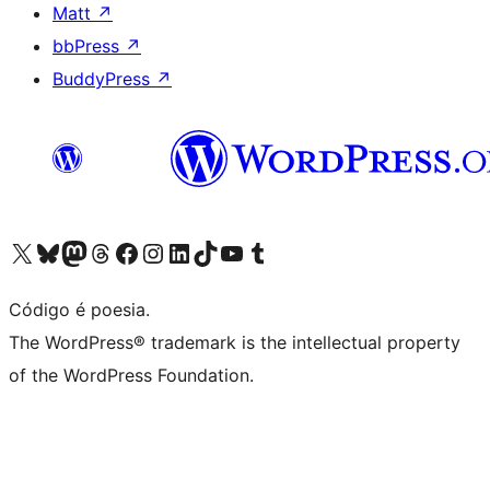
Matt
↗
bbPress
↗
BuddyPress
↗
Acessar nossa conta do X (antigo Twitter)
Acessar nossa conta do Bluesky
Acessar nossa conta do Mastodon
Acessar nossa conta do Threads
Acessar nossa página do Facebook
Acessar nossa conta do Instagram
Acessar nossa conta do LinkedIn
Acessar nossa conta do TikTok
Acessar nosso canal do YouTube
Acessar nossa conta no Tumblr
Código é poesia.
The WordPress® trademark is the intellectual property
of the WordPress Foundation.